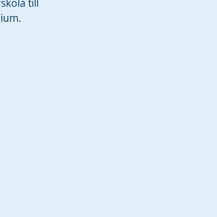
ola till
sium.