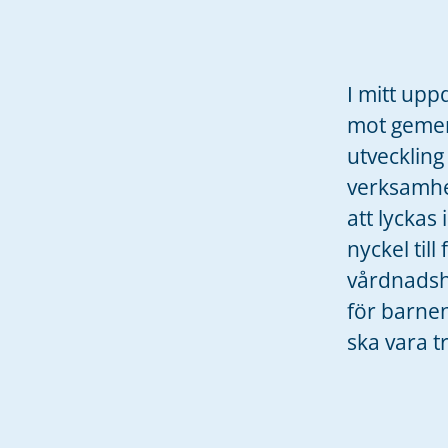
I mitt upp
mot gemens
utveckling
verksamhe
att lyckas
nyckel til
vårdnadsha
för barne
ska vara tr