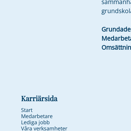
sammanhål
grundskol
Grundad
Medarbet
Omsättni
Karriärsida
Start
Medarbetare
Lediga jobb
Våra verksamheter