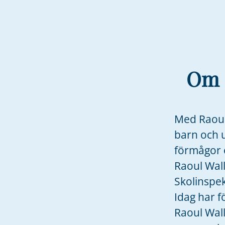
Om 
Med Raoul 
barn och 
förmågor o
Raoul Wal
Skolinspe
Idag har f
Raoul Wal