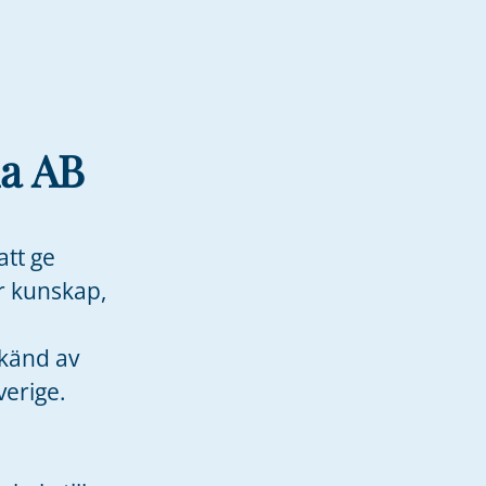
a AB
att ge
r kunskap,
dkänd av
erige.
n