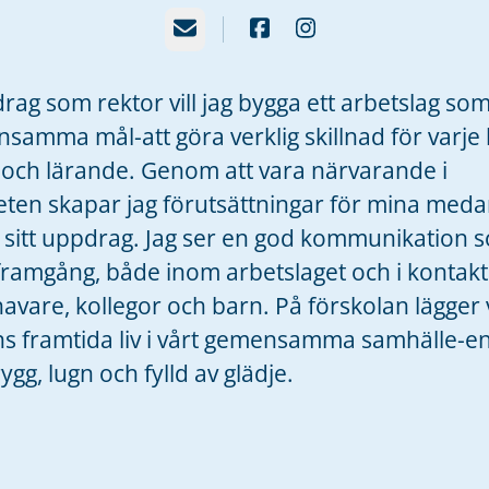
E-post
drag som rektor vill jag bygga ett arbetslag so
amma mål-att göra verklig skillnad för varje
 och lärande. Genom att vara närvarande i
ten skapar jag förutsättningar för mina meda
 i sitt uppdrag. Jag ser en god kommunikation 
l framgång, både inom arbetslaget och i konta
vare, kollegor och barn. På förskolan lägger
ns framtida liv i vårt gemensamma samhälle-e
ygg, lugn och fylld av glädje.