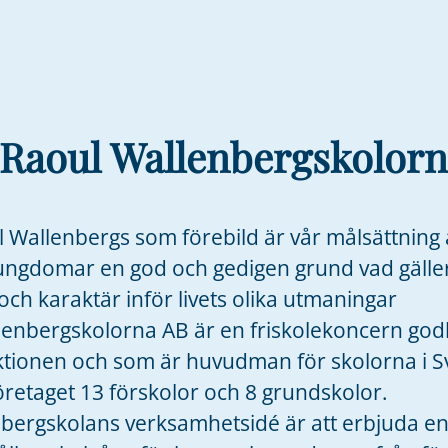
Raoul Wallenbergskolorn
Wallenbergs som förebild är vår målsättning 
ungdomar en god och gedigen grund vad gälle
ch karaktär inför livets olika utmaningar
lenbergskolorna AB är en friskolekoncern go
ktionen och som är huvudman för skolorna i Sv
öretaget 13 förskolor och 8 grundskolor.
lbergskolans verksamhetsidé är att erbjuda e