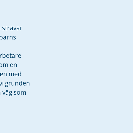
m strävar
 barns
rbetare
som en
kten med
 vi grunden
n väg som