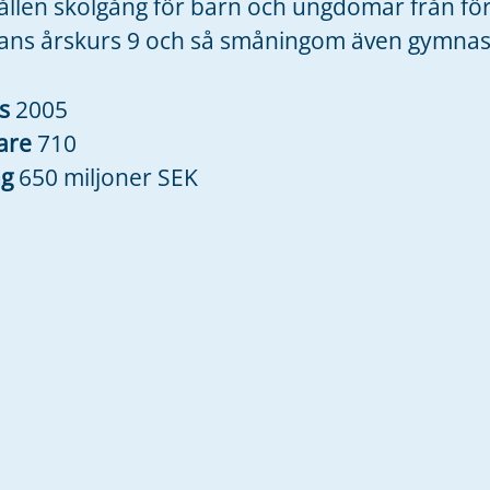
len skolgång för barn och ungdomar från försk
ans årskurs 9 och så småningom även gymna
es
2005
are
710
ng
650 miljoner SEK