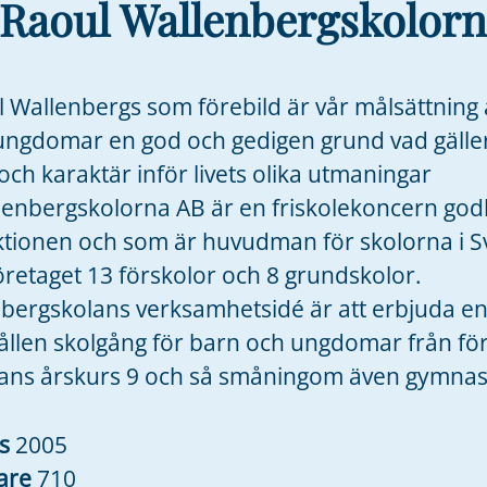
Raoul Wallenbergskolorn
Wallenbergs som förebild är vår målsättning 
ungdomar en god och gedigen grund vad gälle
ch karaktär inför livets olika utmaningar
lenbergskolorna AB är en friskolekoncern go
ktionen och som är huvudman för skolorna i Sv
öretaget 13 förskolor och 8 grundskolor.
lbergskolans verksamhetsidé är att erbjuda e
len skolgång för barn och ungdomar från försk
ans årskurs 9 och så småningom även gymna
es
2005
are
710