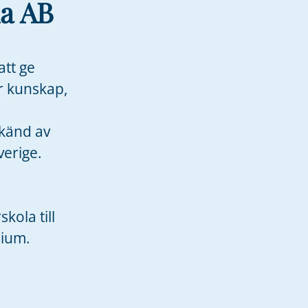
a AB
att ge
r kunskap,
dkänd av
erige.
n
ola till
sium.