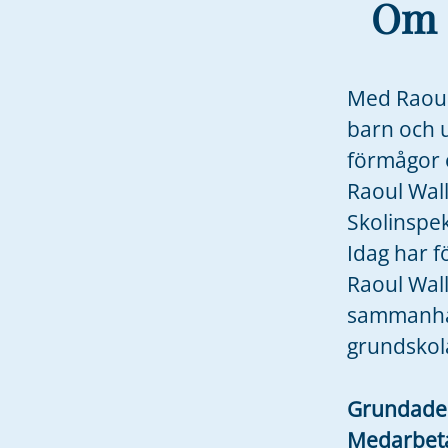
Om 
Med Raoul 
barn och 
förmågor o
Raoul Wal
Skolinspe
Idag har f
Raoul Wal
sammanhål
grundskol
Grundad
Medarbet