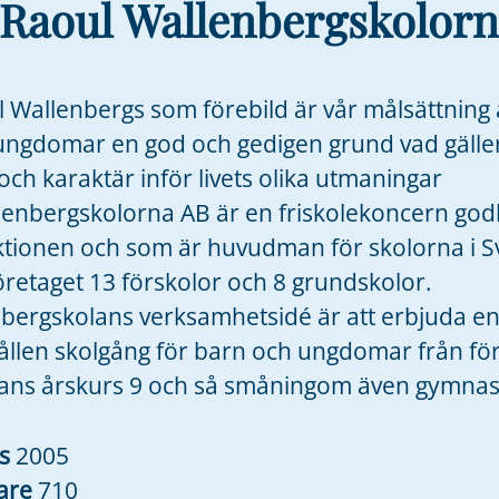
Raoul Wallenbergskolorn
Wallenbergs som förebild är vår målsättning 
ungdomar en god och gedigen grund vad gälle
ch karaktär inför livets olika utmaningar
lenbergskolorna AB är en friskolekoncern go
ktionen och som är huvudman för skolorna i Sv
öretaget 13 förskolor och 8 grundskolor.
lbergskolans verksamhetsidé är att erbjuda e
len skolgång för barn och ungdomar från försk
ans årskurs 9 och så småningom även gymna
es
2005
are
710