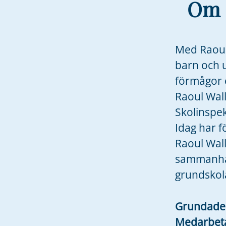
Om 
Med Raoul 
barn och 
förmågor o
Raoul Wal
Skolinspe
Idag har f
Raoul Wal
sammanhål
grundskol
Grundad
Medarbet