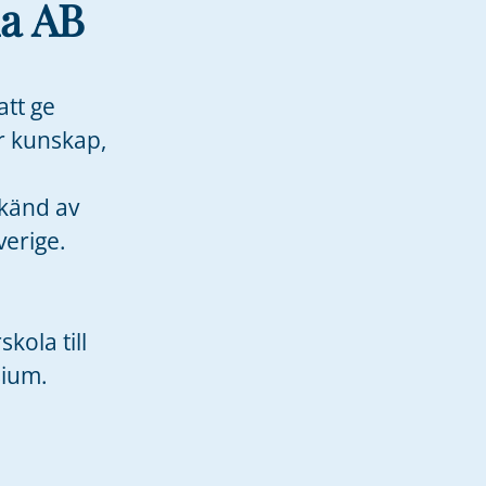
a AB
att ge
r kunskap,
dkänd av
erige.
n
ola till
sium.